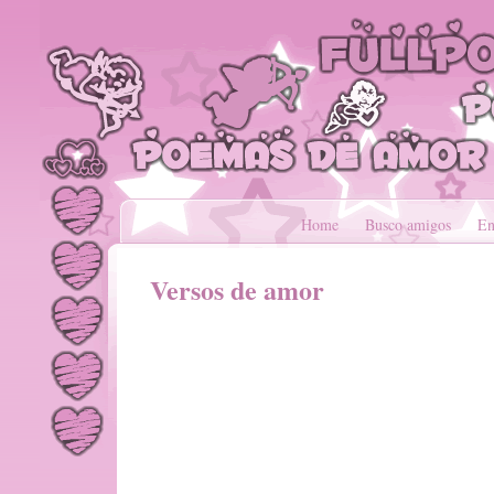
Home
Busco amigos
En
Versos de amor