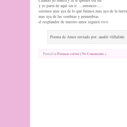
Cuando yo muera y tu te quedes sin mi
y yo parta de aquí sin ti…..entonces…..
seremos mas aya de lo que fuimos,mas aya de la tierra
mas aya de las sombras y penumbras
el resplandor de nuestro amor seguirá vivo.
Poema de Amor enviado por: anahìì vììllafañe
Poemas cortos
|
No Comments »
Posted in