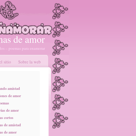
as de amor
os – poemas para enamorar
l sitio
Sobre la web
ando amistad
ones de amor
poemas
rias de amor
s cortos
s de amistad
as de amor