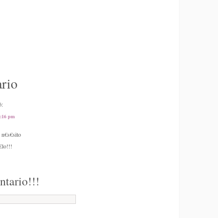
rio
ó:
8:16 pm
 n€s€sito
lo!!!
ntario!!!