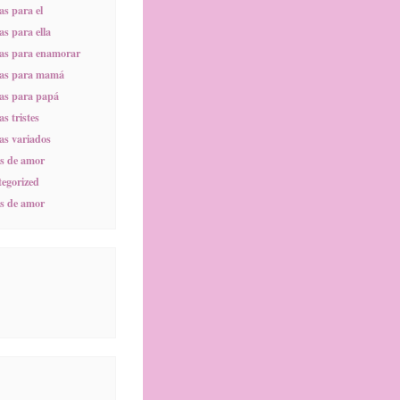
s para el
s para ella
as para enamorar
as para mamá
as para papá
s tristes
s variados
s de amor
egorized
s de amor