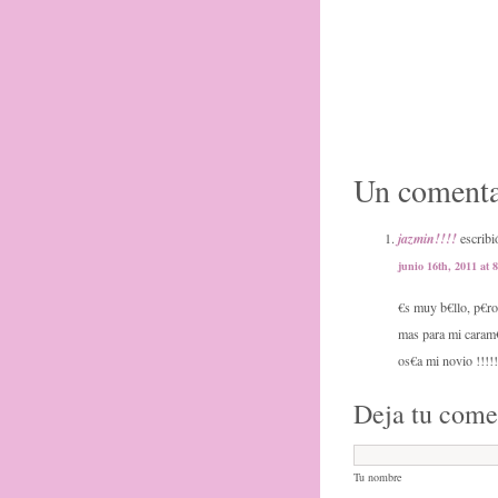
Un comenta
jazmin!!!!
escribi
junio 16th, 2011 at 
€s muy b€llo, p€ro
mas para mi caram€
os€a mi novio !!!!!
Deja tu come
Tu nombre