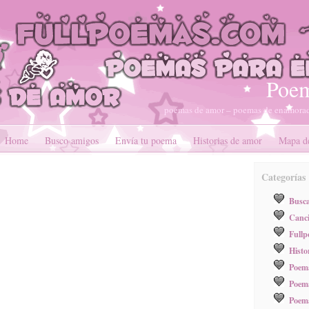
Poem
poemas de amor – poemas de enamorad
Home
Busco amigos
Envía tu poema
Historias de amor
Mapa de
Categorías
Busc
Canci
Full
Histo
Poema
Poema
Poem