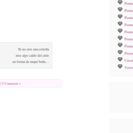
Poema
Poema
Poem
Poem
Poem
Poema
Poema
Tu no eres una estrella
Prosa
eres algo caido del cielo
Uncat
en forma de mujer bella…
Verso
|
1 Comment »