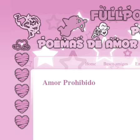
Home
Busco amigos
En
Amor Prohibido