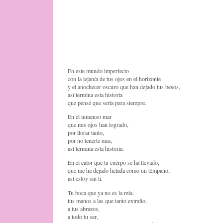
En este mundo imperfecto
con la lejanía de tus ojos en el horizonte
y el anochecer oscuro que han dejado tus besos,
así termina esta historia
que pensé que sería para siempre.
En el inmenso mar
que mis ojos han logrado,
por llorar tanto,
por no tenerte mas,
así termina esta historia.
En el calor que tu cuerpo se ha llevado,
que me ha dejado helada como un témpano,
así estoy sin ti.
Tu boca que ya no es la mía,
tus manos a las que tanto extraño,
a tus abrazos,
a todo tu ser,