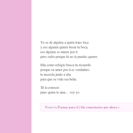
Yo se de alguien a quien traes loca
y ese alguien quiere besar tu boca,
ese alguien se muere por ti
pero sufre porque tú no la puedes querer.
Ella como refugio busca tu recuerdo
porque su amor por ti es verdadero
te necesita junto a ella
para que su vida sea bella.
Tú la conoces
pues quien te ama… soy yo.
Posted in
Poemas para el
|
Sin comentarios por ahora »