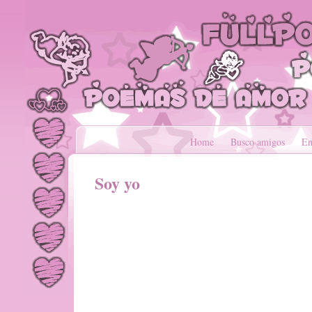
Home
Busco amigos
En
Soy yo