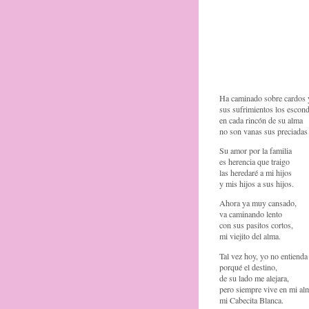
Ha caminado sobre cardos 
sus sufrimientos los escon
en cada rincón de su alma
no son vanas sus preciadas
Su amor por la familia
es herencia que traigo
las heredaré a mi hijos
y mis hijos a sus hijos.
Ahora ya muy cansado,
va caminando lento
con sus pasitos cortos,
mi viejito del alma.
Tal vez hoy, yo no entienda
porqué el destino,
de su lado me alejara,
pero siempre vive en mi al
mi Cabecita Blanca.