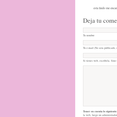
esta lindo me enc
Deja tu come
Tu nombre
Tu e-mail (No sera publicado, 
Si tienes web, escribela. Sino 
Tener en cuenta lo siguiente
la web, luego un administrador