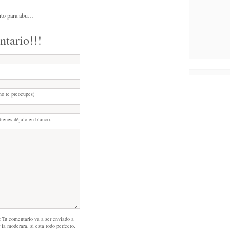
anto para abu…
ntario!!!
no te preocupes)
tienes déjalo en blanco.
:
Tu comentario va a ser enviado a
 la moderara, si esta todo perfecto,