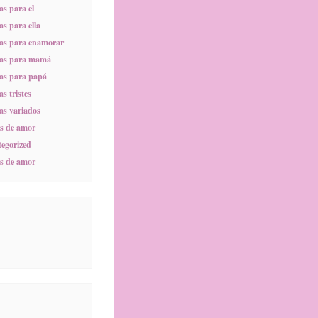
s para el
s para ella
as para enamorar
as para mamá
as para papá
s tristes
s variados
s de amor
egorized
s de amor