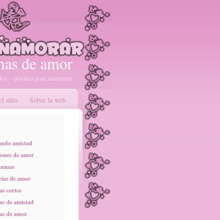
as de amor
os – poemas para enamorar
l sitio
Sobre la web
ando amistad
ones de amor
poemas
rias de amor
s cortos
s de amistad
as de amor