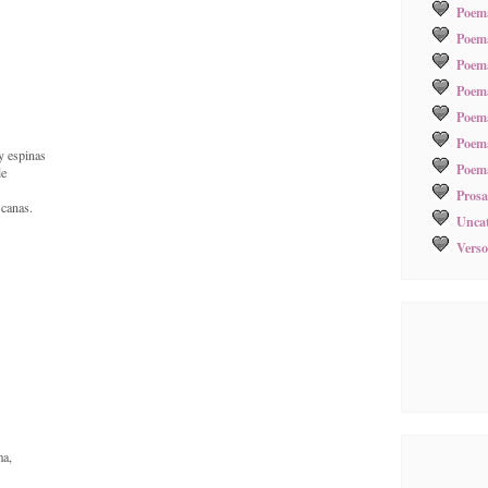
Poema
Poema
Poem
Poem
Poem
Poema
y espinas
Poema
de
Prosa
 canas.
Uncat
Verso
ma,