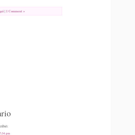
apá
|
1 Comment »
rio
ribió:
 7:34 pm