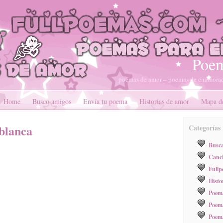
Poem
poemas de amor – poemas de enamorad
Home
Busco amigos
Envía tu poema
Historias de amor
Mapa de
blanca
Categorías
Busc
Canci
Full
Histo
Poema
Poema
Poem