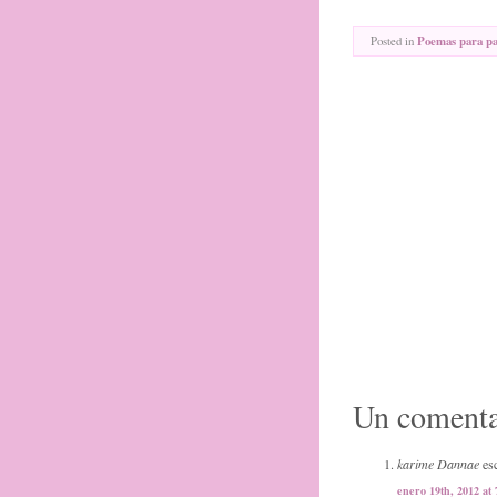
Posted in
Poemas para p
Un comenta
karime Dannae
esc
enero 19th, 2012 at