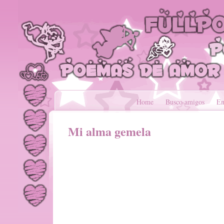
Home
Busco amigos
En
Mi alma gemela