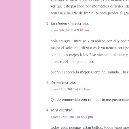
ser que esté pasando por momentos difíciles, de l
reusasa a halarle de frente, puedes perder al gr
La chaparrita
escribió:
mayo 5th, 2010 at 8:07 am
hola amigys.. mira yo k tu ablaba ocn el y pedi
mejor el solo te ultilizo o es k ya tiene a otra p
con el…es mejos k los 2 se sienten a platicar y 
sienten del uno para el otro.
bueno t edeceo la mejor suerte del mundo…bes
divina
escribió:
mayo 16th, 2010 at 9:41 am
Quede conmovida con tu historia,me gusto muc
sara
escribió:
agosto 28th, 2010 at 6:22 pm
todos esos poemas estan bellos, todos tenesmo