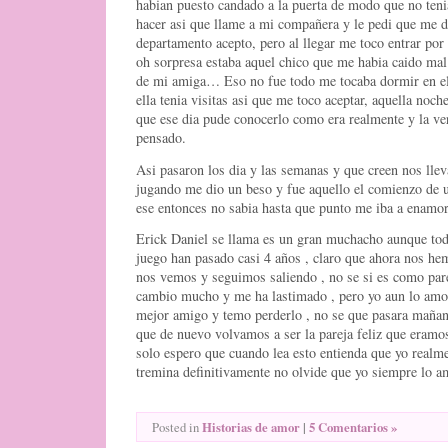
habian puesto candado a la puerta de modo que no teni
hacer asi que llame a mi compañera y le pedi que me d
departamento acepto, pero al llegar me toco entrar por l
oh sorpresa estaba aquel chico que me habia caido mal
de mi amiga… Eso no fue todo me tocaba dormir en el
ella tenia visitas asi que me toco aceptar, aquella noc
que ese dia pude conocerlo como era realmente y la ve
pensado.
Asi pasaron los dia y las semanas y que creen nos lle
jugando me dio un beso y fue aquello el comienzo de 
ese entonces no sabia hasta que punto me iba a enamo
Erick Daniel se llama es un gran muchacho aunque t
juego han pasado casi 4 años , claro que ahora nos h
nos vemos y seguimos saliendo , no se si es como pare
cambio mucho y me ha lastimado , pero yo aun lo amo
mejor amigo y temo perderlo , no se que pasara mañan
que de nuevo volvamos a ser la pareja feliz que eramos
solo espero que cuando lea esto entienda que yo realme
tremina definitivamente no olvide que yo siempre lo 
Historias de amor
|
5 Comentarios »
Posted in