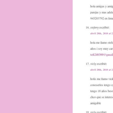
hola amigas y amig
parejas y mas adela
945203792 en lim
stefany
escribió:
abril 28th, 2010 at 
hola me llamo stef
años i soy muy car
tefi240300@gmai
vicky
escribió:
abril 28th, 2010 at 
holis me llamo vick
conoserlos tengo o
tengo 18 años beso
chco que se intere
amigable
vicky
escribió: