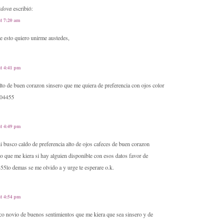
ordova
escribió:
at 7:20 am
e esto quiero unirme austedes,
at 4:41 pm
lto de buen corazon sinsero que me quiera de preferencia con ojos color
 04455
at 4:49 pm
i busco caldo de preferencia alto de ojos cafeces de buen corazon
o que me kiera si hay alguien disponible con esos datos favor de
55lo demas se me olvido a y urge te esperare o.k.
at 4:54 pm
o novio de buenos sentimientos que me kiera que sea sinsero y de