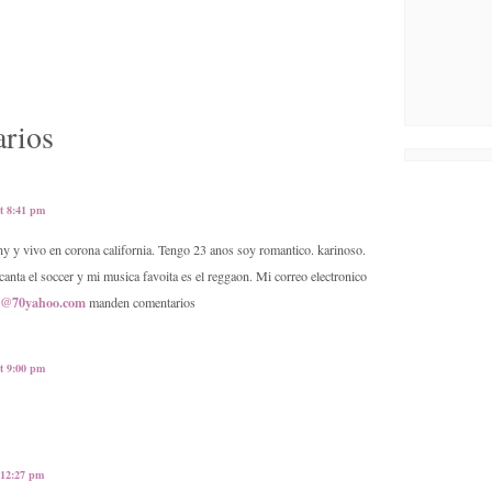
rios
at 8:41 pm
y y vivo en corona california. Tengo 23 anos soy romantico. karinoso.
canta el soccer y mi musica favoita es el reggaon. Mi correo electronico
y@70yahoo.com
manden comentarios
at 9:00 pm
 12:27 pm