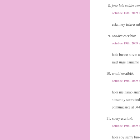
jose luis valdes c
octubre 15th, 2009 
esta muy interesant
sandra
escribió:
octubre 19th, 2009 
hola busco novio a
miel urge llamame
anahi
escribió:
octubre 19th, 2009 
hola me llamo anah
sinsero y sobre tod
comunicarce al 044
samy
escribió:
octubre 19th, 2009 
hola soy samy busc