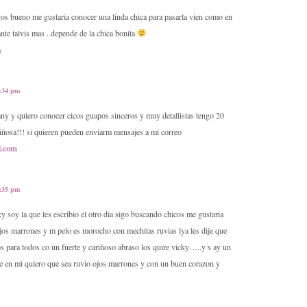
os bueno me gustaria conocer una linda chica para pasarla vien como en
nte talvis mas . depende de la chica bonita
a
2:34 pm
any y quiero conocer cicos guapos sinceros y muy detallistas tengo 20
iñosa!!! si quieren pueden enviarm mensajes a mi correo
l.com
2:35 pm
y soy la que les escribio el otro dia sigo buscando chicos me gustaria
jos marrones y m pelo es morocho con mechitas ruvias lya les dije que
s para todos co un fuerte y cariñoso abraso los quire vicky…..y s ay un
se en mi quiero que sea ruvio ojos marrones y con un buen corazon y