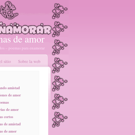
as de amor
os – poemas para enamorar
l sitio
Sobre la web
ando amistad
ones de amor
poemas
rias de amor
s cortos
s de amistad
as de amor