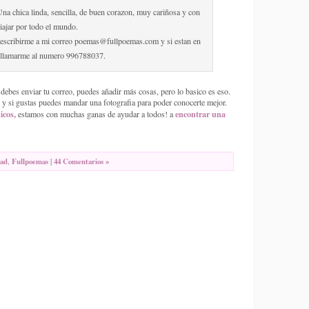
na chica linda, sencilla, de buen corazon, muy cariñosa y con
ajar por todo el mundo.
 escribirme a mi correo poemas@fullpoemas.com y si estan en
 llamarme al numero 996788037.
ebes enviar tu correo, puedes añadir más cosas, pero lo basico es eso.
 y si gustas puedes mandar una fotografia para poder conocerte mejor.
icos,
encontrar una
estamos con muchas ganas de ayudar a todos! a
tad
,
Fullpoemas
|
44 Comentarios »