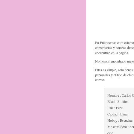
En Fullpoemas.com estamos 
comentarios y correos dici
encuentran en la pagina.
No hemos encontrado mejor 
Pues es simple, solo tienes
personales y el tipo de ch
correo.
Nombre : Carlos 
Edad : 21 años
Pais : Peru
Ciudad : Lima
Hobby : Escuchar 
Me considero : Sen
cine.