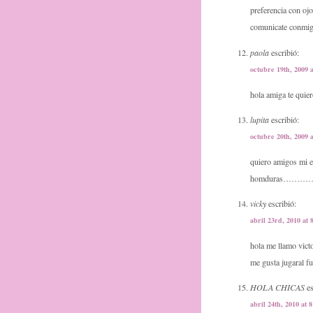
preferencia con ojo
comunicate conmigo
paola
escribió:
octubre 19th, 2009 
hola amiga te quie
lupita
escribió:
octubre 20th, 2009 
quiero amigos mi 
homduras…
vicky
escribió:
abril 23rd, 2010 at 
hola me llamo vict
me gusta jugaral f
HOLA CHICAS
es
abril 24th, 2010 at 