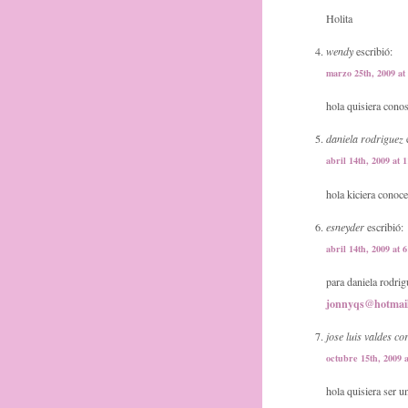
Holita
wendy
escribió:
marzo 25th, 2009 at
hola quisiera cono
daniela rodriguez
e
abril 14th, 2009 at 
hola kiciera conoc
esneyder
escribió:
abril 14th, 2009 at 
para daniela rodri
jonnyqs@hotmai
jose luis valdes c
octubre 15th, 2009 
hola quisiera ser 