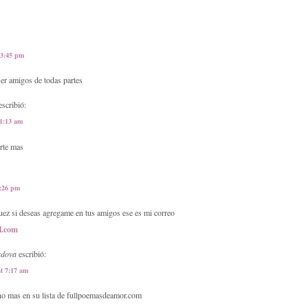
 3:45 pm
ser amigos de todas partes
scribió:
11:13 am
erte mas
6:26 pm
guez si deseas agregame en tus amigos ese es mi correo
l.com
ordova
escribió:
at 7:17 am
uno mas en su lista de fullpoemasdeamor.com