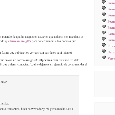
Poema
Poema
Poem
Poem
Poem
Poema
tratando de ayudar a aquellos usuarios que a diario nos mandan sus
Poema
buscan amig@s
endo que
para poder mandarle los poemas que
Prosa
Uncat
forma que publicar los correos con sus datos aqui mismo!
Verso
amigos@fullpoemas.com
 que enviar un correo
diciendo tus datos
ic@ que quieres contactar. Aqui te dejamos un ejemplo de como mandar el
Gomez
musica.
cillo, romantico, buen conversador y me gusta mucho salir al