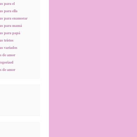
s para el
s para ella
as para enamorar
as para mamá
as para papá
s tristes
s variados
s de amor
egorized
s de amor