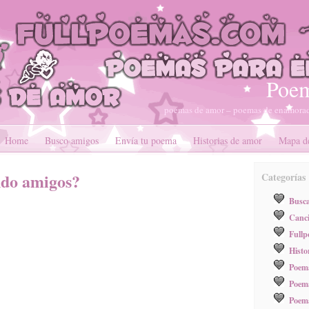
Poem
poemas de amor – poemas de enamorad
Home
Busco amigos
Envía tu poema
Historias de amor
Mapa de
ndo amigos?
Categorías
Busc
Canci
Full
Histo
Poema
Poema
Poem