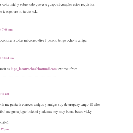
s color miel y sobre todo que este guapo si cumples estos requisitos
 te espsrare no tardes o.k.
at 7:08 pm
roconoser a todas mi correo dise 8 perono tengo ocho tu amiga
at 10:24 am
lupe_lacatracha@hotmail.com
email es
text me i from
……………………………………………….
8:44 am
oria me gustaria conocer amigos y amigas soy de uruguay tengo 18 años
utbol me gusta jugar bolebol y ademas soy muy buena besos vicky
cribió:
8:57 pm