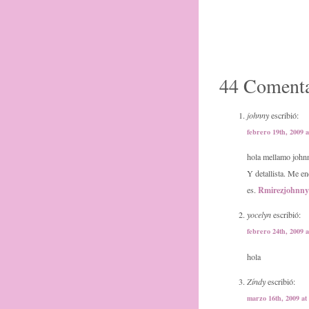
44 Comenta
johnny
escribió:
febrero 19th, 2009 
hola mellamo johnn
Y detallista. Me en
Rmirezjohnn
es.
yocelyn
escribió:
febrero 24th, 2009 
hola
Zíndy
escribió:
marzo 16th, 2009 at