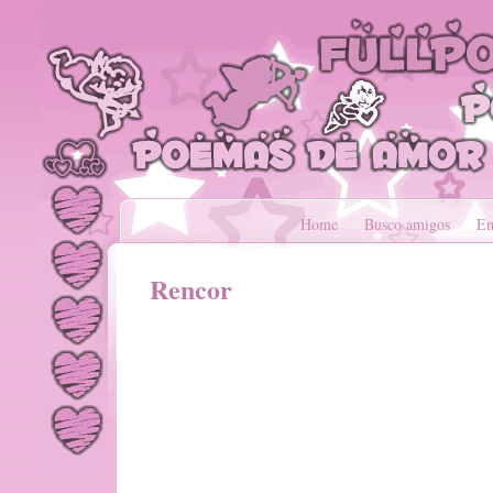
Home
Busco amigos
En
Rencor