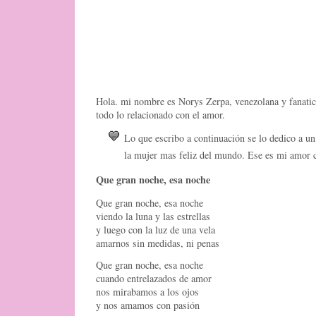
Hola. mi nombre es Norys Zerpa, venezolana y fanatic
todo lo relacionado con el amor.
Lo que escribo a continuación se lo dedico a u
la mujer mas feliz del mundo. Ese es mi amor 
Que gran noche, esa noche
Que gran noche, esa noche
viendo la luna y las estrellas
y luego con la luz de una vela
amarnos sin medidas, ni penas
Que gran noche, esa noche
cuando entrelazados de amor
nos mirabamos a los ojos
y nos amamos con pasión