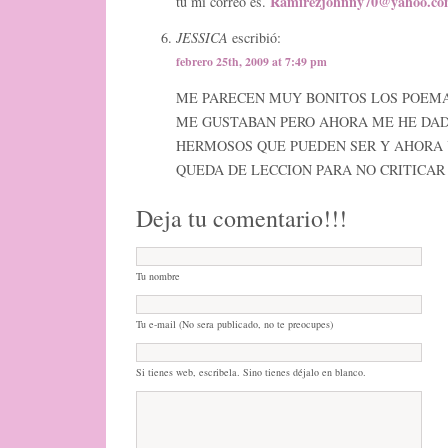
Ramirezjohnny70@yahoo.c
tu mi correo es.
JESSICA
escribió:
febrero 25th, 2009 at 7:49 pm
ME PARECEN MUY BONITOS LOS POEM
ME GUSTABAN PERO AHORA ME HE DAD
HERMOSOS QUE PUEDEN SER Y AHORA 
QUEDA DE LECCION PARA NO CRITICAR
Deja tu comentario!!!
Tu nombre
Tu e-mail (No sera publicado, no te preocupes)
Si tienes web, escribela. Sino tienes déjalo en blanco.