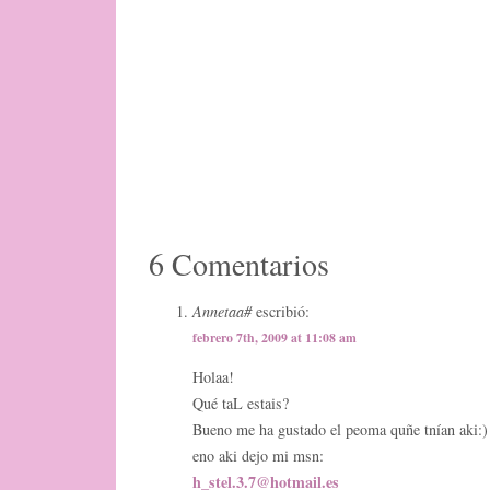
6 Comentarios
Annetaa#
escribió:
febrero 7th, 2009 at 11:08 am
Holaa!
Qué taL estais?
Bueno me ha gustado el peoma quñe tnían aki:)
eno aki dejo mi msn:
h_stel.3.7@hotmail.es