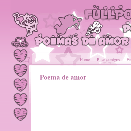
Home
Busco amigos
En
Poema de amor