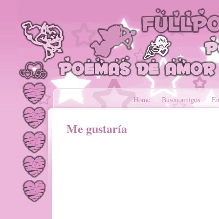
Home
Busco amigos
En
Me gustaría