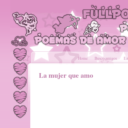
Home
Busco amigos
En
La mujer que amo