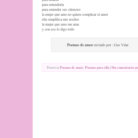
para entenderla
para entender sus silencios
la mujer que amo no quiere complicar el amor
ella simplifica mis noches
la mujer que amo me ama
y con eso lo digo todo
Poemas de amor
enviado por : Gus Vilar
Posted in
Poemas de amor
,
Poemas para ella
|
Sin comentarios p