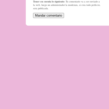
Tener en cuenta lo siguiente:
Tu comentario va a ser enviado a
la web, luego un administrador la moderara, si esta todo perfecto,
sera publicada.