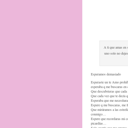
A ti que amas en s
uno solo no dejes
Esperamos demasiado
Esperaste un te Amo prohi
esperaba q me buscaras en 
Que descubrieras que cada n
Que cada vez que te decía q
Esperaba que me necesitar
Espere q me buscaras, me l
Que miráramos a las estrell
conmigo…
Espere que recordaras mi co
picardías…
Solo quería que me amaras