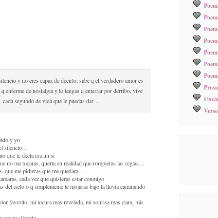
Poema
Poema
Poem
Poem
Poem
Poema
Poema
ilencio y no eres capaz de decirlo, sabe q el verdadero amor es
Prosa
 q enferme de nostalgia y lo tengas q enterrar por derribo, vive
Uncat
cada segundo de vida que le puedas dar…
Verso
bido y yo
el silencio…
o que te decía era un si
ue no me tocaras, quería en realidad que rompieras las reglas…
as, que me pidieras que me quedara…
lamaras, cada vez que quisieras estar conmigo
as del cielo o q simplemente te mojaras bajo la lluvia caminando
lor favorito, mi locura más revelada, mi sonrisa mas clara, mis
 y no en silencio…