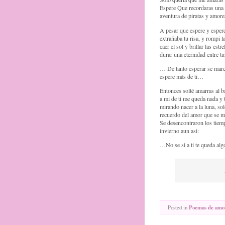
Espere Que recordaras una 
aventura de piratas y amor
A pesar que espere y espere
extrañaba tu risa, y rompi la
caer el sol y brillar las est
durar una eternidad entre t
… De tanto esperar se march
espere más de ti…
Entonces solté amarras al b
a mi de ti me queda nada y 
mirando nacer a la luna, so
recuerdo del amor que se ma
Se desencontraron los tiem
invierno aun asi:
…No se si a ti te queda al
Posted in
Poemas de amo