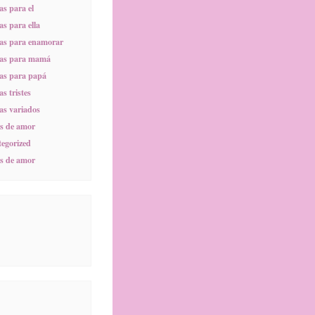
s para el
s para ella
as para enamorar
as para mamá
as para papá
s tristes
s variados
s de amor
egorized
s de amor