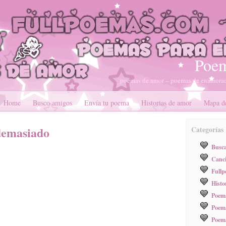
Poem
poemas de amor – poemas de enamorad
Home
Busco amigos
Envía tu poema
Historias de amor
Mapa de
demasiado
Categorías
Busc
Canci
Full
Histo
Poema
Poema
Poem