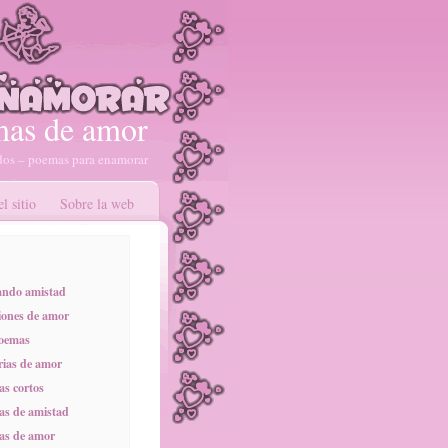
as de amor
os – poemas para enamorar
l sitio
Sobre la web
ando amistad
ones de amor
poemas
rias de amor
s cortos
s de amistad
as de amor