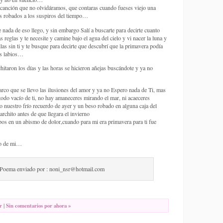
canción que no olvidáramos, que contaras cuando fueses viejo una
es robados a los suspiros del tiempo…
 nada de eso llego, y sin embargo Salí a buscarte para decirte cuanto
s reglas y te necesite y camine bajo el agua del cielo y vi nacer la luna y
rellas sin ti y te busque para decirte que descubrí que la primavera podía
us labios…
itaron los días y las horas se hicieron añejas buscándote y ya no
arco que se llevo las ilusiones del amor y ya no Espero nada de Ti, mas
todo vacío de ti, no hay amaneceres mirando el mar, ni acaeceres
lo nuestro frío recuerdo de ayer y un beso robado en alguna caja del
rchito antes de que llegara el invierno
pos en un abismo de dolor,cuando para mi era primavera para ti fue
go de mi…
Poema enviado por : noni_nsr@hotmail.com
r
|
Sin comentarios por ahora »