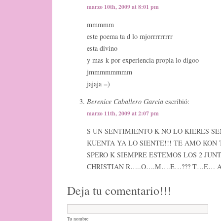
marzo 10th, 2009 at 8:01 pm
mmmmm
este poema ta d lo mjorrrrrrrrr
esta divino
y mas k por experiencia propia lo digoo
jmmmmmmmm
jajaja =)
Berenice Caballero Garcia
escribió:
marzo 11th, 2009 at 2:07 pm
S UN SENTIMIENTO K NO LO KIERES SE
KUENTA YA LO SIENTE!!! TE AMO KON
SPERO K SIEMPRE ESTEMOS LOS 2 JUNT
CHRISTIAN R…..O….M….E…??? T…E…
Deja tu comentario!!!
Tu nombre