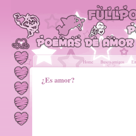
Home
Busco amigos
En
¿Es amor?