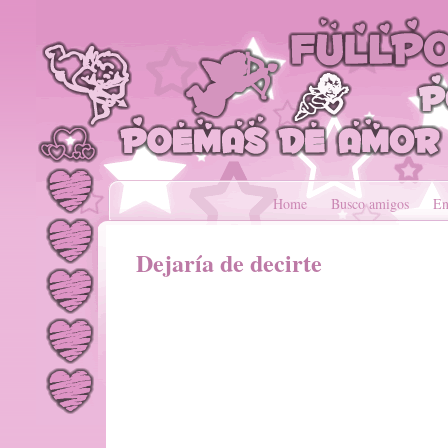
Home
Busco amigos
En
Dejaría de decirte