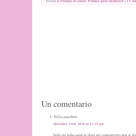
Poemas de amor
Poemas para enamorar
|
1 Co
Posted in
,
Un comentario
Nelys
escribió:
diciembre 23rd, 2010 at 11:15 am
hola mi niño,aqui te dejo mi comentario por si al