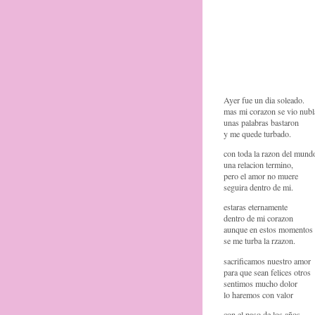
Ayer fue un dia soleado.
mas mi corazon se vio nubl
unas palabras bastaron
y me quede turbado.
con toda la razon del mund
una relacion termino,
pero el amor no muere
seguira dentro de mi.
estaras eternamente
dentro de mi corazon
aunque en estos momentos
se me turba la rzazon.
sacrificamos nuestro amor
para que sean felices otros
sentimos mucho dolor
lo haremos con valor
con el paso de los años