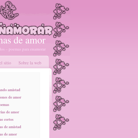
as de amor
os – poemas para enamorar
l sitio
Sobre la web
ando amistad
ones de amor
poemas
rias de amor
s cortos
s de amistad
as de amor