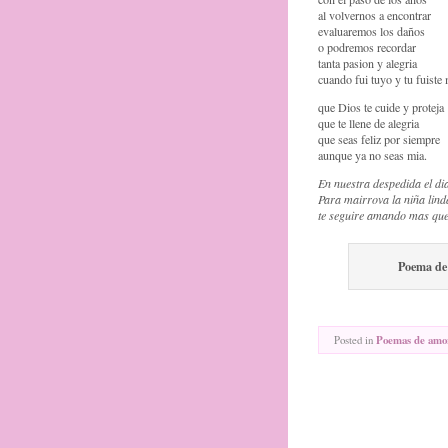
al volvernos a encontrar
evaluaremos los daños
o podremos recordar
tanta pasion y alegria
cuando fui tuyo y tu fuiste 
que Dios te cuide y proteja
que te llene de alegria
que seas feliz por siempre
aunque ya no seas mia.
En nuestra despedida el di
Para mairrova la niña lin
te seguire amando mas qu
Poema de
Posted in
Poemas de amo