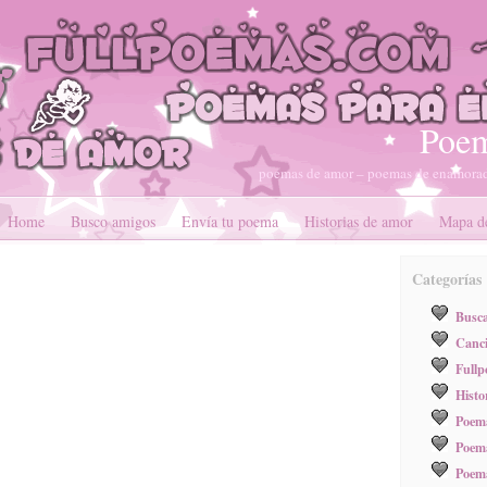
Poem
poemas de amor – poemas de enamorad
Home
Busco amigos
Envía tu poema
Historias de amor
Mapa de
Categorías
Busc
Canci
Full
Histo
Poema
Poema
Poem