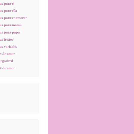
s para el
s para ella
as para enamorar
as para mamá
as para papá
s tristes
s variados
s de amor
egorized
s de amor