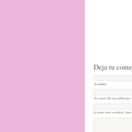
Deja tu come
Tu nombre
Tu e-mail (No sera publicado, 
Si tienes web, escribela. Sino 