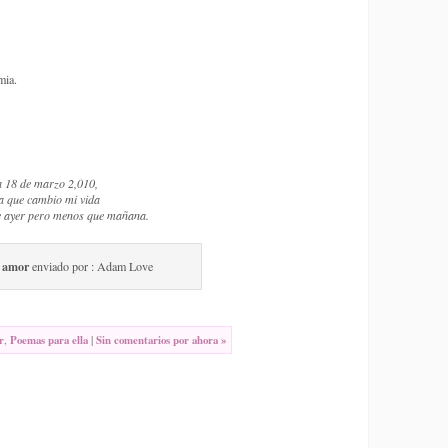
mia.
a 18 de marzo 2,010,
da que cambio mi vida
e ayer pero menos que mañana.
 amor
enviado por : Adam Love
r
,
Poemas para ella
|
Sin comentarios por ahora »