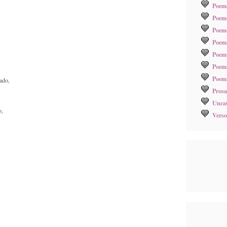
Poema
Poema
Poem
Poem
Poem
Poema
Poema
ado,
Prosa
Uncat
o,
Verso