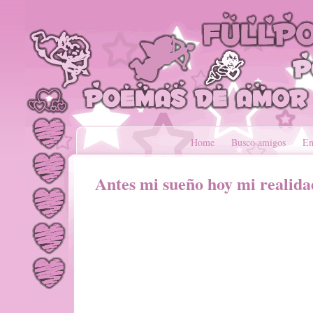
Home
Busco amigos
En
Antes mi sueño hoy mi realida