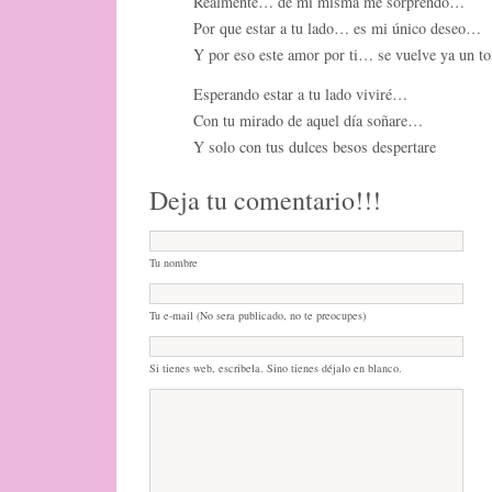
Realmente… de mi misma me sorprendo…
Por que estar a tu lado… es mi único deseo…
Y por eso este amor por ti… se vuelve ya un 
Esperando estar a tu lado viviré…
Con tu mirado de aquel día soñare…
Y solo con tus dulces besos despertare
Deja tu comentario!!!
Tu nombre
Tu e-mail (No sera publicado, no te preocupes)
Si tienes web, escribela. Sino tienes déjalo en blanco.