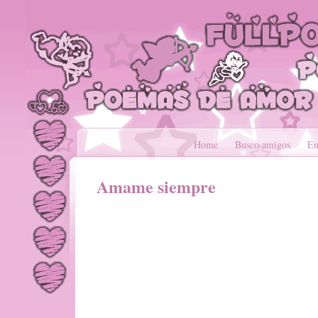
Home
Busco amigos
En
Amame siempre